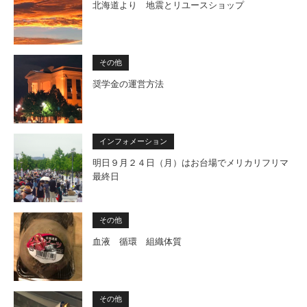
北海道より 地震とリユースショップ
その他
奨学金の運営方法
インフォメーション
明日９月２４日（月）はお台場でメリカリフリマ
最終日
その他
血液 循環 組織体質
その他